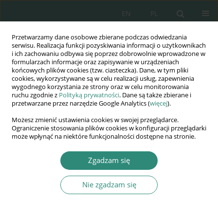
EN
PL
Przetwarzamy dane osobowe zbierane podczas odwiedzania
Wydawnictwo
serwisu. Realizacja funkcji pozyskiwania informacji o użytkownikach
i ich zachowaniu odbywa się poprzez dobrowolnie wprowadzone w
AWSGE
formularzach informacje oraz zapisywanie w urządzeniach
końcowych plików cookies (tzw. ciasteczka). Dane, w tym pliki
cookies, wykorzystywane są w celu realizacji usług, zapewnienia
Akademia Nauk Stosowanych
wygodnego korzystania ze strony oraz w celu monitorowania
WSGE
ruchu zgodnie z
Polityką prywatności
. Dane są także zbierane i
przetwarzane przez narzędzie Google Analytics (
więcej
).
im. Alcide De Gasperi
Możesz zmienić ustawienia cookies w swojej przeglądarce.
Ograniczenie stosowania plików cookies w konfiguracji przeglądarki
może wpłynąć na niektóre funkcjonalności dostępne na stronie.
Autor
Svetlana Bogatyrchuk-
Zgadzam się
Krivko
Nie zgadzam się
ROZDZIAŁ KSIĄŻKI
Rivne region local communities land use