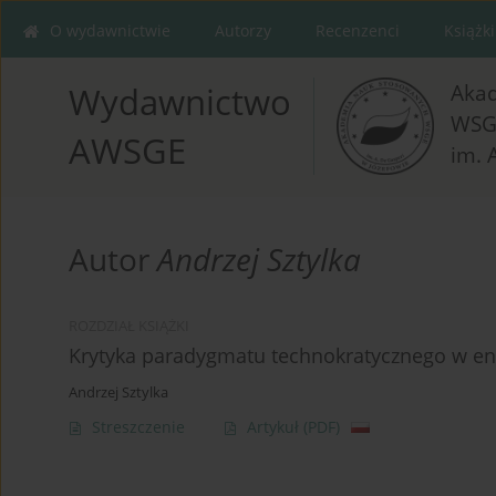
O wydawnictwie
Autorzy
Recenzenci
Książki
Aka
Wydawnictwo
WSG
AWSGE
im. 
Autor
Andrzej Sztylka
ROZDZIAŁ KSIĄŻKI
Krytyka paradygmatu technokratycznego w ency
Andrzej Sztylka
Streszczenie
Artykuł
(PDF)