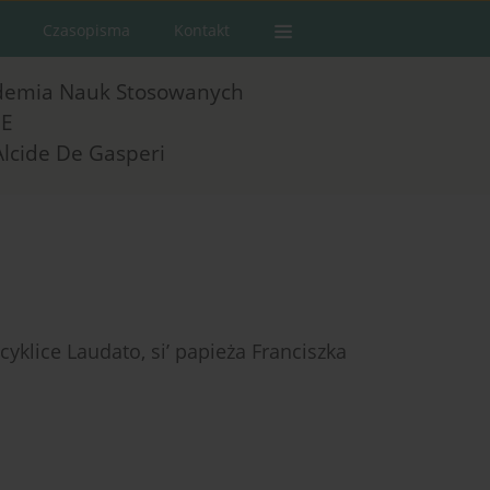
Czasopisma
Kontakt
demia Nauk Stosowanych
E
Alcide De Gasperi
klice Laudato, si’ papieża Franciszka