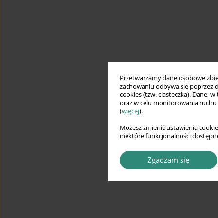
Przetwarzamy dane osobowe zbiera
zachowaniu odbywa się poprzez d
cookies (tzw. ciasteczka). Dane, w
oraz w celu monitorowania ruchu
(
więcej
).
Możesz zmienić ustawienia cookie
niektóre funkcjonalności dostępne
Zgadzam się