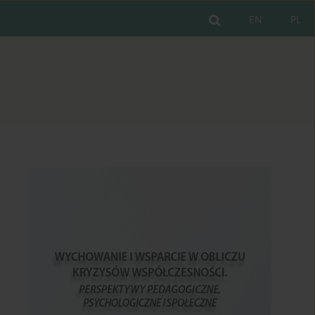
EN
PL