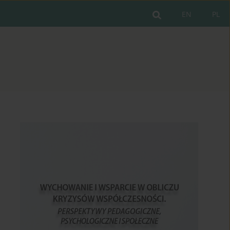
EN
PL