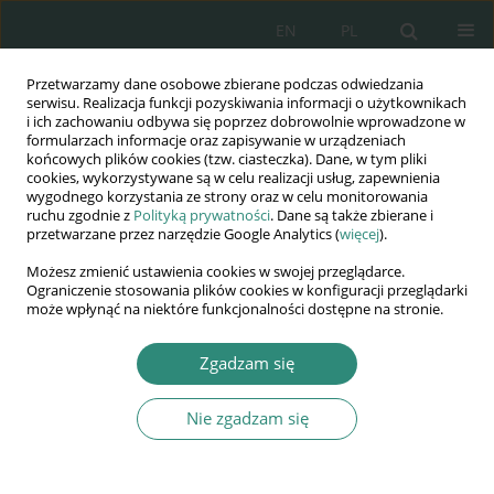
EN
PL
Przetwarzamy dane osobowe zbierane podczas odwiedzania
Wydawnictwo
serwisu. Realizacja funkcji pozyskiwania informacji o użytkownikach
i ich zachowaniu odbywa się poprzez dobrowolnie wprowadzone w
AWSGE
formularzach informacje oraz zapisywanie w urządzeniach
końcowych plików cookies (tzw. ciasteczka). Dane, w tym pliki
cookies, wykorzystywane są w celu realizacji usług, zapewnienia
Akademia Nauk Stosowanych
wygodnego korzystania ze strony oraz w celu monitorowania
WSGE
ruchu zgodnie z
Polityką prywatności
. Dane są także zbierane i
przetwarzane przez narzędzie Google Analytics (
więcej
).
im. Alcide De Gasperi
Możesz zmienić ustawienia cookies w swojej przeglądarce.
Ograniczenie stosowania plików cookies w konfiguracji przeglądarki
może wpłynąć na niektóre funkcjonalności dostępne na stronie.
Autor
Tomasz Suski
Zgadzam się
Nie zgadzam się
ROZDZIAŁ KSIĄŻKI
Samowola budowlana na obszarach chronionych
Tomasz Suski