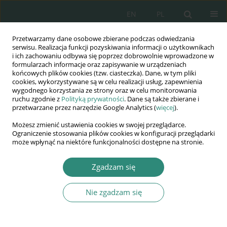
EN
PL
Przetwarzamy dane osobowe zbierane podczas odwiedzania
Wydawnictwo
serwisu. Realizacja funkcji pozyskiwania informacji o użytkownikach
i ich zachowaniu odbywa się poprzez dobrowolnie wprowadzone w
AWSGE
formularzach informacje oraz zapisywanie w urządzeniach
końcowych plików cookies (tzw. ciasteczka). Dane, w tym pliki
cookies, wykorzystywane są w celu realizacji usług, zapewnienia
Akademia Nauk Stosowanych
wygodnego korzystania ze strony oraz w celu monitorowania
WSGE
ruchu zgodnie z
Polityką prywatności
. Dane są także zbierane i
przetwarzane przez narzędzie Google Analytics (
więcej
).
im. Alcide De Gasperi
Możesz zmienić ustawienia cookies w swojej przeglądarce.
Ograniczenie stosowania plików cookies w konfiguracji przeglądarki
może wpłynąć na niektóre funkcjonalności dostępne na stronie.
Autor
Wojciech Sroczyński
Zgadzam się
Nie zgadzam się
ROZDZIAŁ KSIĄŻKI
Nauczyciel wobec kapitału wspólnoty
Wojciech Sroczyński