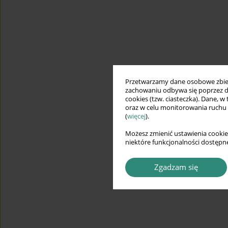
Przetwarzamy dane osobowe zbiera
zachowaniu odbywa się poprzez d
cookies (tzw. ciasteczka). Dane, w
oraz w celu monitorowania ruchu
(
więcej
).
Możesz zmienić ustawienia cookie
niektóre funkcjonalności dostępne
Zgadzam się