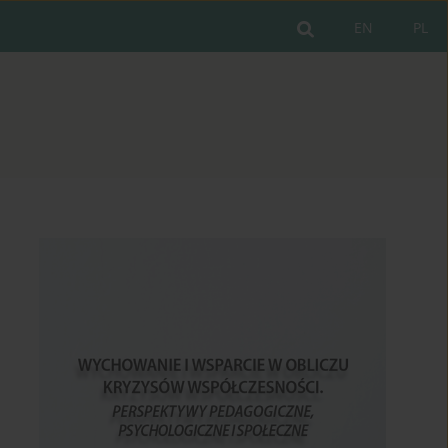
EN
PL