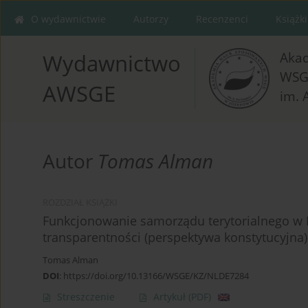
O wydawnictwie
Autorzy
Recenzenci
Książki
Aka
Wydawnictwo
WSG
AWSGE
im. 
Autor
Tomas Alman
ROZDZIAŁ KSIĄŻKI
Funkcjonowanie samorządu terytorialnego w R
transparentności (perspektywa konstytucyjna)
Tomas Alman
DOI
:
https://doi.org/10.13166/WSGE/KZ/NLDE7284
Streszczenie
Artykuł
(PDF)