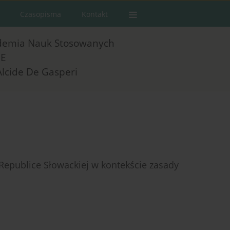
Czasopisma
Kontakt
demia Nauk Stosowanych
E
Alcide De Gasperi
epublice Słowackiej w kontekście zasady