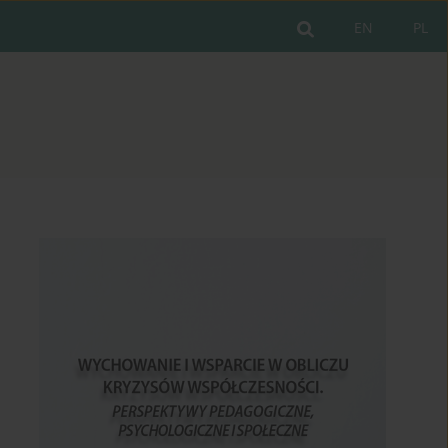
EN
PL