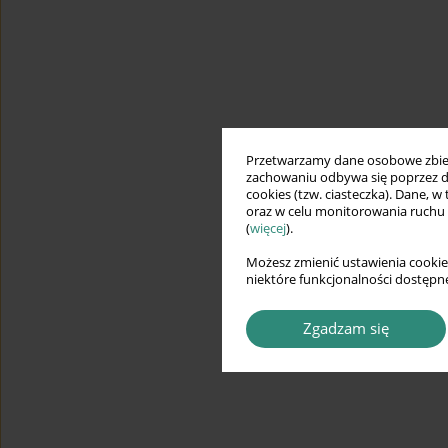
Przetwarzamy dane osobowe zbiera
zachowaniu odbywa się poprzez d
cookies (tzw. ciasteczka). Dane, w
oraz w celu monitorowania ruchu
(
więcej
).
Możesz zmienić ustawienia cookie
niektóre funkcjonalności dostępne
Zgadzam się