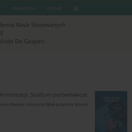
Czasopisma
Kontakt
demia Nauk Stosowanych
E
Alcide De Gasperi
administracji. Studium porównawcze
riusz Baecker
,
Katarzyna Ołdak-Jaczyńska
,
Mariola