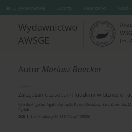
O wydawnictwie
Autorzy
Recenzenci
Książki
Aka
Wydawnictwo
WSG
AWSGE
im. 
Autor
Mariusz Baecker
KSIĄŻKA
Zarządzanie zasobami ludzkimi w biznesie i 
Kamila Angelus
,
Agata Konopik
,
Paweł Osiadacz
,
Ewa Zaremba
,
Ma
Pytlak
DOI
:
https://doi.org/10.13166/zar/129556