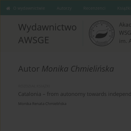
O wydawnictwie
Autorzy
Recenzenci
Książki
Aka
Wydawnictwo
WSG
AWSGE
im. 
Autor
Monika Chmielińska
ROZDZIAŁ KSIĄŻKI
Catalonia – from autonomy towards independ
Monika Renata Chmielińska