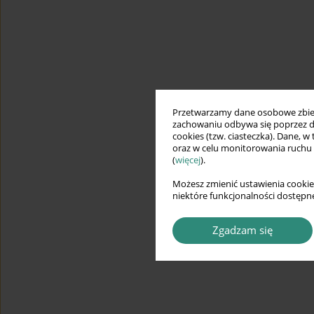
Przetwarzamy dane osobowe zbiera
zachowaniu odbywa się poprzez d
cookies (tzw. ciasteczka). Dane, w
oraz w celu monitorowania ruchu
(
więcej
).
Możesz zmienić ustawienia cookie
niektóre funkcjonalności dostępne
Zgadzam się