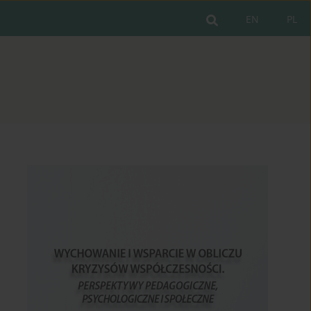
EN
PL