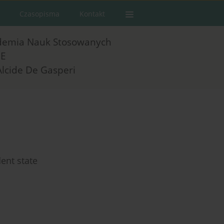
Czasopisma
Kontakt
demia Nauk Stosowanych
E
Alcide De Gasperi
ent state