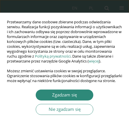
EN
PL
Przetwarzamy dane osobowe zbierane podczas odwiedzania
Wydawnictwo
serwisu. Realizacja funkcji pozyskiwania informacji o użytkownikach
i ich zachowaniu odbywa się poprzez dobrowolnie wprowadzone w
AWSGE
formularzach informacje oraz zapisywanie w urządzeniach
końcowych plików cookies (tzw. ciasteczka). Dane, w tym pliki
cookies, wykorzystywane są w celu realizacji usług, zapewnienia
Akademia Nauk Stosowanych
wygodnego korzystania ze strony oraz w celu monitorowania
WSGE
ruchu zgodnie z
Polityką prywatności
. Dane są także zbierane i
przetwarzane przez narzędzie Google Analytics (
więcej
).
im. Alcide De Gasperi
Możesz zmienić ustawienia cookies w swojej przeglądarce.
Ograniczenie stosowania plików cookies w konfiguracji przeglądarki
może wpłynąć na niektóre funkcjonalności dostępne na stronie.
Autor
Armando Costa
Zgadzam się
Nie zgadzam się
ROZDZIAŁ KSIĄŻKI
Doświadczenia Burmistrza Prowincji Bari
Armando Costa