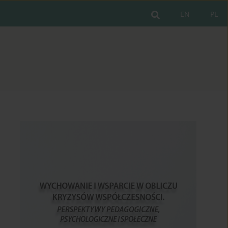
EN
PL