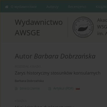
O wydawnictwie
Autorzy
Recenzenci
Książki
Aka
Wydawnictwo
WSG
AWSGE
im. 
Autor
Barbara Dobrzańska
ROZDZIAŁ KSIĄŻKI
Zarys historyczny stosunków konsularnych
Barbara Dobrzańska
Streszczenie
Artykuł
(PDF)
KSIĄŻKA