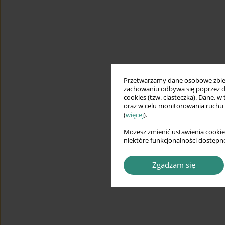
Przetwarzamy dane osobowe zbiera
zachowaniu odbywa się poprzez d
cookies (tzw. ciasteczka). Dane, w
oraz w celu monitorowania ruchu
(
więcej
).
Możesz zmienić ustawienia cookie
niektóre funkcjonalności dostępne
Zgadzam się