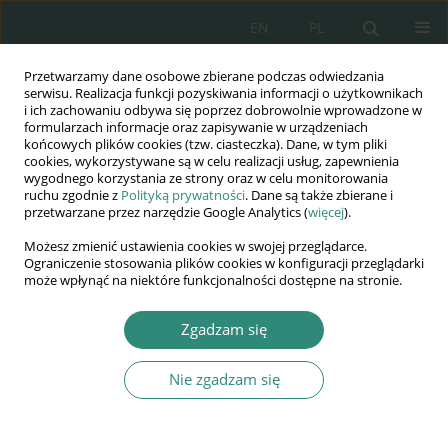
EN
PL
Przetwarzamy dane osobowe zbierane podczas odwiedzania
Wydawnictwo
serwisu. Realizacja funkcji pozyskiwania informacji o użytkownikach
i ich zachowaniu odbywa się poprzez dobrowolnie wprowadzone w
AWSGE
formularzach informacje oraz zapisywanie w urządzeniach
końcowych plików cookies (tzw. ciasteczka). Dane, w tym pliki
cookies, wykorzystywane są w celu realizacji usług, zapewnienia
Akademia Nauk Stosowanych
wygodnego korzystania ze strony oraz w celu monitorowania
WSGE
ruchu zgodnie z
Polityką prywatności
. Dane są także zbierane i
przetwarzane przez narzędzie Google Analytics (
więcej
).
im. Alcide De Gasperi
Możesz zmienić ustawienia cookies w swojej przeglądarce.
Ograniczenie stosowania plików cookies w konfiguracji przeglądarki
może wpłynąć na niektóre funkcjonalności dostępne na stronie.
Autor
Maria Gudro
Zgadzam się
Nie zgadzam się
ROZDZIAŁ KSIĄŻKI
Dzieciom trzeba dać, co im się należy, a będą
dobre, naprawdę dobre