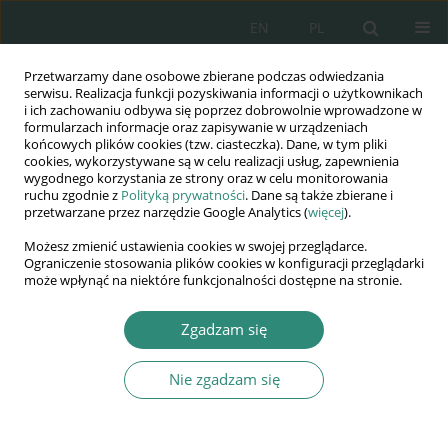
EN
PL
Przetwarzamy dane osobowe zbierane podczas odwiedzania
Wydawnictwo
serwisu. Realizacja funkcji pozyskiwania informacji o użytkownikach
i ich zachowaniu odbywa się poprzez dobrowolnie wprowadzone w
AWSGE
formularzach informacje oraz zapisywanie w urządzeniach
końcowych plików cookies (tzw. ciasteczka). Dane, w tym pliki
cookies, wykorzystywane są w celu realizacji usług, zapewnienia
Akademia Nauk Stosowanych
wygodnego korzystania ze strony oraz w celu monitorowania
WSGE
ruchu zgodnie z
Polityką prywatności
. Dane są także zbierane i
przetwarzane przez narzędzie Google Analytics (
więcej
).
im. Alcide De Gasperi
Możesz zmienić ustawienia cookies w swojej przeglądarce.
Ograniczenie stosowania plików cookies w konfiguracji przeglądarki
może wpłynąć na niektóre funkcjonalności dostępne na stronie.
Autor
Mino Ianne
Zgadzam się
Nie zgadzam się
ROZDZIAŁ KSIĄŻKI
The human right to the environment and the
sustainable access to natural resources: ethical-