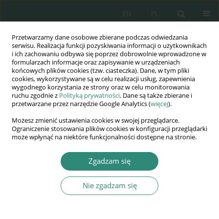
EN
PL
Przetwarzamy dane osobowe zbierane podczas odwiedzania
Wydawnictwo
serwisu. Realizacja funkcji pozyskiwania informacji o użytkownikach
i ich zachowaniu odbywa się poprzez dobrowolnie wprowadzone w
AWSGE
formularzach informacje oraz zapisywanie w urządzeniach
końcowych plików cookies (tzw. ciasteczka). Dane, w tym pliki
cookies, wykorzystywane są w celu realizacji usług, zapewnienia
Akademia Nauk Stosowanych
wygodnego korzystania ze strony oraz w celu monitorowania
WSGE
ruchu zgodnie z
Polityką prywatności
. Dane są także zbierane i
przetwarzane przez narzędzie Google Analytics (
więcej
).
im. Alcide De Gasperi
Możesz zmienić ustawienia cookies w swojej przeglądarce.
Ograniczenie stosowania plików cookies w konfiguracji przeglądarki
może wpłynąć na niektóre funkcjonalności dostępne na stronie.
Autor
irena Narożnowska-Sudoł
Zgadzam się
Nie zgadzam się
ROZDZIAŁ KSIĄŻKI
Metodyka badań wpływu przywództwa na sukces
małej organizacji szybkiego wzrostu