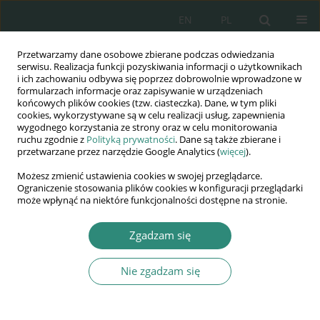
EN
PL
Przetwarzamy dane osobowe zbierane podczas odwiedzania
Wydawnictwo
serwisu. Realizacja funkcji pozyskiwania informacji o użytkownikach
i ich zachowaniu odbywa się poprzez dobrowolnie wprowadzone w
AWSGE
formularzach informacje oraz zapisywanie w urządzeniach
końcowych plików cookies (tzw. ciasteczka). Dane, w tym pliki
cookies, wykorzystywane są w celu realizacji usług, zapewnienia
Akademia Nauk Stosowanych
wygodnego korzystania ze strony oraz w celu monitorowania
WSGE
ruchu zgodnie z
Polityką prywatności
. Dane są także zbierane i
przetwarzane przez narzędzie Google Analytics (
więcej
).
im. Alcide De Gasperi
Możesz zmienić ustawienia cookies w swojej przeglądarce.
Ograniczenie stosowania plików cookies w konfiguracji przeglądarki
może wpłynąć na niektóre funkcjonalności dostępne na stronie.
Autor
Małgorzata Kamińska-
Zgadzam się
Juckiewicz
Nie zgadzam się
ROZDZIAŁ KSIĄŻKI
Przemiany w edukacji małego dziecka – kontekst