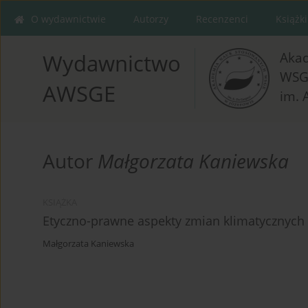
O wydawnictwie
Autorzy
Recenzenci
Książki
Aka
Wydawnictwo
WSG
AWSGE
im. 
Autor
Małgorzata Kaniewska
KSIĄŻKA
Etyczno-prawne aspekty zmian klimatycznych
Małgorzata Kaniewska