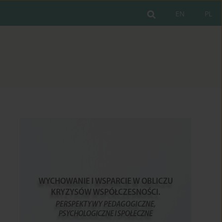
EN
PL