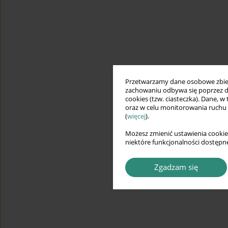
Przetwarzamy dane osobowe zbiera
zachowaniu odbywa się poprzez d
cookies (tzw. ciasteczka). Dane, w
oraz w celu monitorowania ruchu
(
więcej
).
Możesz zmienić ustawienia cookie
niektóre funkcjonalności dostępne
Zgadzam się