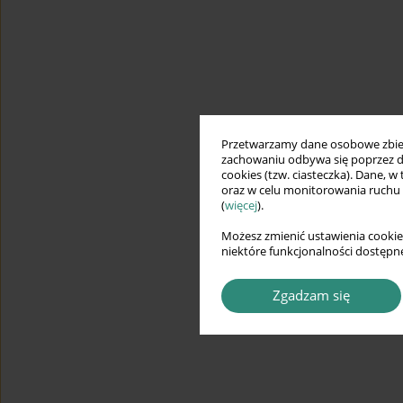
Przetwarzamy dane osobowe zbiera
zachowaniu odbywa się poprzez d
cookies (tzw. ciasteczka). Dane, w
oraz w celu monitorowania ruchu
(
więcej
).
Możesz zmienić ustawienia cookie
niektóre funkcjonalności dostępne
Zgadzam się