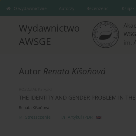
O wydawnictwie
Autorzy
Recenzenci
Książki
Aka
Wydawnictwo
WSG
AWSGE
im. 
Autor
Renata Kišoňová
ROZDZIAŁ KSIĄŻKI
THE IDENTITY AND GENDER PROBLEM IN THE
Renáta Kišoňová
Streszczenie
Artykuł
(PDF)