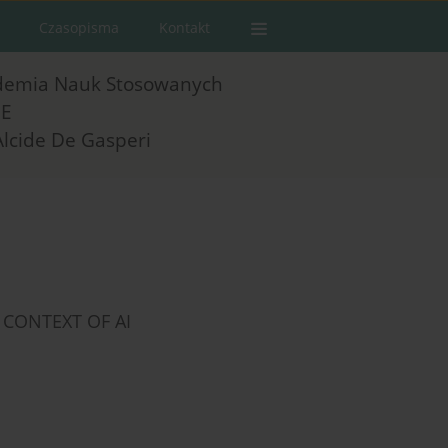
Czasopisma
Kontakt
demia Nauk Stosowanych
E
Alcide De Gasperi
 CONTEXT OF AI