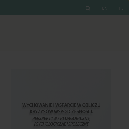
EN
PL