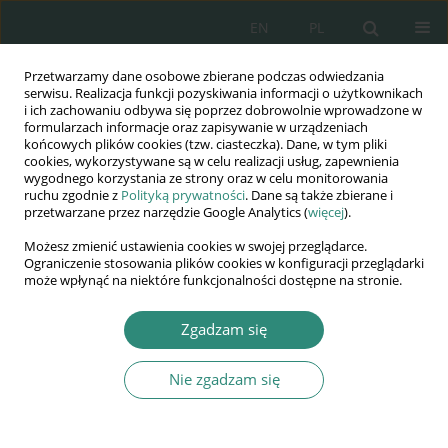
EN
PL
Przetwarzamy dane osobowe zbierane podczas odwiedzania
Wydawnictwo
serwisu. Realizacja funkcji pozyskiwania informacji o użytkownikach
i ich zachowaniu odbywa się poprzez dobrowolnie wprowadzone w
AWSGE
formularzach informacje oraz zapisywanie w urządzeniach
końcowych plików cookies (tzw. ciasteczka). Dane, w tym pliki
cookies, wykorzystywane są w celu realizacji usług, zapewnienia
Akademia Nauk Stosowanych
wygodnego korzystania ze strony oraz w celu monitorowania
WSGE
ruchu zgodnie z
Polityką prywatności
. Dane są także zbierane i
przetwarzane przez narzędzie Google Analytics (
więcej
).
im. Alcide De Gasperi
Możesz zmienić ustawienia cookies w swojej przeglądarce.
Ograniczenie stosowania plików cookies w konfiguracji przeglądarki
może wpłynąć na niektóre funkcjonalności dostępne na stronie.
Autor
Ewa Kozerska
Zgadzam się
Nie zgadzam się
ROZDZIAŁ KSIĄŻKI
The expropriation in the People’s Republic of
Poland in the years 1944–1956. Historical and