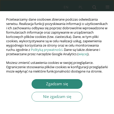
EN
PL
Przetwarzamy dane osobowe zbierane podczas odwiedzania
Wydawnictwo
serwisu. Realizacja funkcji pozyskiwania informacji o użytkownikach
i ich zachowaniu odbywa się poprzez dobrowolnie wprowadzone w
AWSGE
formularzach informacje oraz zapisywanie w urządzeniach
końcowych plików cookies (tzw. ciasteczka). Dane, w tym pliki
cookies, wykorzystywane są w celu realizacji usług, zapewnienia
Akademia Nauk Stosowanych
wygodnego korzystania ze strony oraz w celu monitorowania
WSGE
ruchu zgodnie z
Polityką prywatności
. Dane są także zbierane i
przetwarzane przez narzędzie Google Analytics (
więcej
).
im. Alcide De Gasperi
Możesz zmienić ustawienia cookies w swojej przeglądarce.
Ograniczenie stosowania plików cookies w konfiguracji przeglądarki
może wpłynąć na niektóre funkcjonalności dostępne na stronie.
Autor
Robert Leonowicz
Zgadzam się
ROZDZIAŁ KSIĄŻKI
Nie zgadzam się
Zarządzanie migracją w zakresie cudzoziemców o
nieuregulowanym statusie jako element polityki
bezpieczeństwa