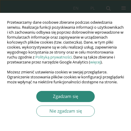
EN
PL
Przetwarzamy dane osobowe zbierane podczas odwiedzania
Wydawnictwo
serwisu. Realizacja funkcji pozyskiwania informacji o użytkownikach
i ich zachowaniu odbywa się poprzez dobrowolnie wprowadzone w
AWSGE
formularzach informacje oraz zapisywanie w urządzeniach
końcowych plików cookies (tzw. ciasteczka). Dane, w tym pliki
cookies, wykorzystywane są w celu realizacji usług, zapewnienia
Akademia Nauk Stosowanych
wygodnego korzystania ze strony oraz w celu monitorowania
WSGE
ruchu zgodnie z
Polityką prywatności
. Dane są także zbierane i
przetwarzane przez narzędzie Google Analytics (
więcej
).
im. Alcide De Gasperi
Możesz zmienić ustawienia cookies w swojej przeglądarce.
Ograniczenie stosowania plików cookies w konfiguracji przeglądarki
może wpłynąć na niektóre funkcjonalności dostępne na stronie.
Autor
Marek Leszczyński
Zgadzam się
Nie zgadzam się
ROZDZIAŁ KSIĄŻKI
BEZPIECZEŃSTWO SOCJALNE JAKO ELEMENT
SKŁADOWY BEZPIECZEŃSTWA PAŃSTWA