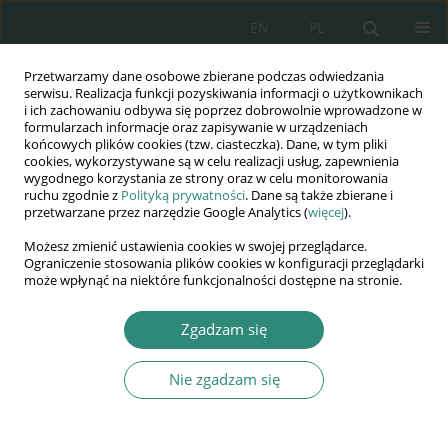
EN
PL
Przetwarzamy dane osobowe zbierane podczas odwiedzania
Wydawnictwo
serwisu. Realizacja funkcji pozyskiwania informacji o użytkownikach
i ich zachowaniu odbywa się poprzez dobrowolnie wprowadzone w
AWSGE
formularzach informacje oraz zapisywanie w urządzeniach
końcowych plików cookies (tzw. ciasteczka). Dane, w tym pliki
cookies, wykorzystywane są w celu realizacji usług, zapewnienia
Akademia Nauk Stosowanych
wygodnego korzystania ze strony oraz w celu monitorowania
WSGE
ruchu zgodnie z
Polityką prywatności
. Dane są także zbierane i
przetwarzane przez narzędzie Google Analytics (
więcej
).
im. Alcide De Gasperi
Możesz zmienić ustawienia cookies w swojej przeglądarce.
Ograniczenie stosowania plików cookies w konfiguracji przeglądarki
może wpłynąć na niektóre funkcjonalności dostępne na stronie.
Autor
Raffaella Losurdo
Zgadzam się
Nie zgadzam się
ROZDZIAŁ KSIĄŻKI
Religious freedom in the new family models in
Italy