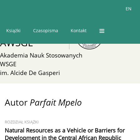
O wydawnictwie
Autorzy
Recenzenci
EN
Wydawnictwo
Książki
Czasopisma
Kontakt
AWSGE
Akademia Nauk Stosowanych
WSGE
im. Alcide De Gasperi
Autor
Parfait Mpelo
ROZDZIAŁ KSIĄŻKI
Natural Resources as a Vehicle or Barriers for
Development in the Central African Republic