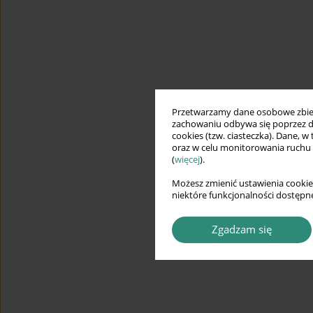
Przetwarzamy dane osobowe zbiera
zachowaniu odbywa się poprzez d
cookies (tzw. ciasteczka). Dane, w
oraz w celu monitorowania ruchu
(
więcej
).
Możesz zmienić ustawienia cookie
niektóre funkcjonalności dostępne
Zgadzam się