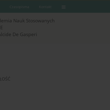
Czasopisma
Kontakt
demia Nauk Stosowanych
E
Alcide De Gasperi
ZŁOŚĆ