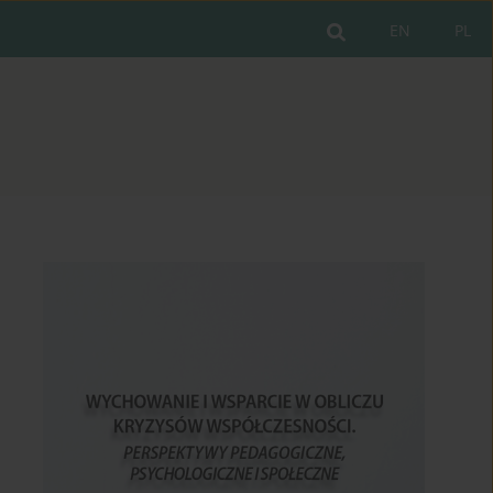
EN
PL