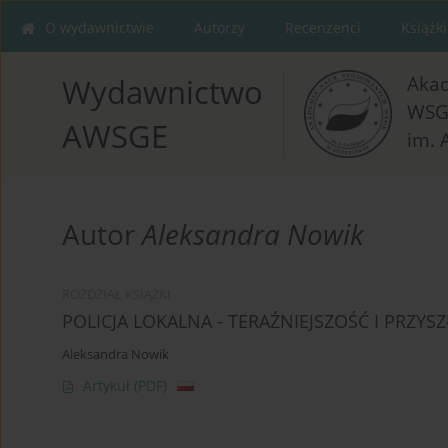
O wydawnictwie
Autorzy
Recenzenci
Książki
Aka
Wydawnictwo
WSG
AWSGE
im. 
Autor
Aleksandra Nowik
ROZDZIAŁ KSIĄŻKI
POLICJA LOKALNA - TERAŹNIEJSZOŚĆ I PRZYS
Aleksandra Nowik
Artykuł
(PDF)