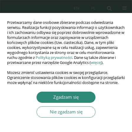
EN
PL
Przetwarzamy dane osobowe zbierane podczas odwiedzania
Wydawnictwo
serwisu. Realizacja funkcji pozyskiwania informacji o użytkownikach
i ich zachowaniu odbywa się poprzez dobrowolnie wprowadzone w
AWSGE
formularzach informacje oraz zapisywanie w urządzeniach
końcowych plików cookies (tzw. ciasteczka). Dane, w tym pliki
cookies, wykorzystywane są w celu realizacji usług, zapewnienia
Akademia Nauk Stosowanych
wygodnego korzystania ze strony oraz w celu monitorowania
WSGE
ruchu zgodnie z
Polityką prywatności
. Dane są także zbierane i
przetwarzane przez narzędzie Google Analytics (
więcej
).
im. Alcide De Gasperi
Możesz zmienić ustawienia cookies w swojej przeglądarce.
Ograniczenie stosowania plików cookies w konfiguracji przeglądarki
może wpłynąć na niektóre funkcjonalności dostępne na stronie.
Autor
Paweł Osiadacz
Zgadzam się
Nie zgadzam się
KSIĄŻKA
Zarządzanie zasobami ludzkimi w
biznesie i administracji. Studium