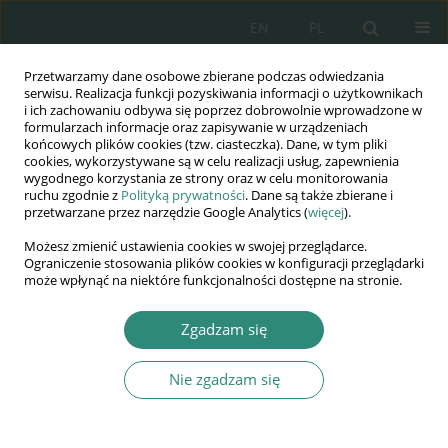
EN
PL
Przetwarzamy dane osobowe zbierane podczas odwiedzania
Wydawnictwo
serwisu. Realizacja funkcji pozyskiwania informacji o użytkownikach
i ich zachowaniu odbywa się poprzez dobrowolnie wprowadzone w
AWSGE
formularzach informacje oraz zapisywanie w urządzeniach
końcowych plików cookies (tzw. ciasteczka). Dane, w tym pliki
cookies, wykorzystywane są w celu realizacji usług, zapewnienia
Akademia Nauk Stosowanych
wygodnego korzystania ze strony oraz w celu monitorowania
WSGE
ruchu zgodnie z
Polityką prywatności
. Dane są także zbierane i
przetwarzane przez narzędzie Google Analytics (
więcej
).
im. Alcide De Gasperi
Możesz zmienić ustawienia cookies w swojej przeglądarce.
Ograniczenie stosowania plików cookies w konfiguracji przeglądarki
może wpłynąć na niektóre funkcjonalności dostępne na stronie.
Autor
Przemysław Paliwoda
Zgadzam się
Nie zgadzam się
ROZDZIAŁ KSIĄŻKI
Regulacje bezpieczeństwa transferu informacji
Przemysław Paliwoda