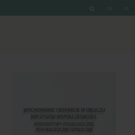
EN
PL