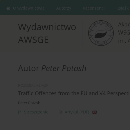
O wydawnictwie
Autorzy
Recenzenci
Książki
Aka
Wydawnictwo
WSG
AWSGE
im. 
Autor
Peter Potash
ROZDZIAŁ KSIĄŻKI
Traffic Offences from the EU and V4 Perspecti
Peter Potash
Streszczenie
Artykuł
(PDF)