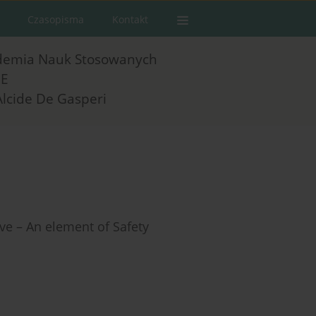
Czasopisma
Kontakt
demia Nauk Stosowanych
E
Alcide De Gasperi
ve – An element of Safety