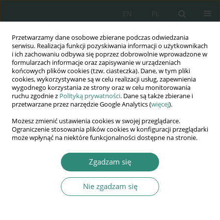
EN
PL
Przetwarzamy dane osobowe zbierane podczas odwiedzania
Wydawnictwo
serwisu. Realizacja funkcji pozyskiwania informacji o użytkownikach
i ich zachowaniu odbywa się poprzez dobrowolnie wprowadzone w
AWSGE
formularzach informacje oraz zapisywanie w urządzeniach
końcowych plików cookies (tzw. ciasteczka). Dane, w tym pliki
cookies, wykorzystywane są w celu realizacji usług, zapewnienia
Akademia Nauk Stosowanych
wygodnego korzystania ze strony oraz w celu monitorowania
WSGE
ruchu zgodnie z
Polityką prywatności
. Dane są także zbierane i
przetwarzane przez narzędzie Google Analytics (
więcej
).
im. Alcide De Gasperi
Możesz zmienić ustawienia cookies w swojej przeglądarce.
Ograniczenie stosowania plików cookies w konfiguracji przeglądarki
może wpłynąć na niektóre funkcjonalności dostępne na stronie.
Autor
Suzan Reyadh
Zgadzam się
Nie zgadzam się
ROZDZIAŁ KSIĄŻKI
TELEWIZJA W ŻYCIU OSÓB STARSZYCH
Róża Dolińska
,
Suzan Reyadh