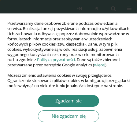
EN
PL
Przetwarzamy dane osobowe zbierane podczas odwiedzania
Wydawnictwo
serwisu. Realizacja funkcji pozyskiwania informacji o użytkownikach
i ich zachowaniu odbywa się poprzez dobrowolnie wprowadzone w
AWSGE
formularzach informacje oraz zapisywanie w urządzeniach
końcowych plików cookies (tzw. ciasteczka). Dane, w tym pliki
cookies, wykorzystywane są w celu realizacji usług, zapewnienia
Akademia Nauk Stosowanych
wygodnego korzystania ze strony oraz w celu monitorowania
WSGE
ruchu zgodnie z
Polityką prywatności
. Dane są także zbierane i
przetwarzane przez narzędzie Google Analytics (
więcej
).
im. Alcide De Gasperi
Możesz zmienić ustawienia cookies w swojej przeglądarce.
Ograniczenie stosowania plików cookies w konfiguracji przeglądarki
może wpłynąć na niektóre funkcjonalności dostępne na stronie.
Autor
Jan Slavíček
Zgadzam się
Nie zgadzam się
KSIĄŻKA
DIVERSITY MANAGEMENT IN THE V4 COUNTRIES
AS AN ANSWER FOR DEMOGRAPHIC CHANGES