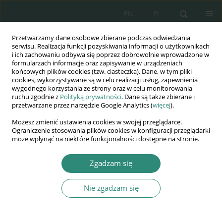
EN
PL
Przetwarzamy dane osobowe zbierane podczas odwiedzania
Wydawnictwo
serwisu. Realizacja funkcji pozyskiwania informacji o użytkownikach
i ich zachowaniu odbywa się poprzez dobrowolnie wprowadzone w
AWSGE
formularzach informacje oraz zapisywanie w urządzeniach
końcowych plików cookies (tzw. ciasteczka). Dane, w tym pliki
cookies, wykorzystywane są w celu realizacji usług, zapewnienia
Akademia Nauk Stosowanych
wygodnego korzystania ze strony oraz w celu monitorowania
WSGE
ruchu zgodnie z
Polityką prywatności
. Dane są także zbierane i
przetwarzane przez narzędzie Google Analytics (
więcej
).
im. Alcide De Gasperi
Możesz zmienić ustawienia cookies w swojej przeglądarce.
Ograniczenie stosowania plików cookies w konfiguracji przeglądarki
może wpłynąć na niektóre funkcjonalności dostępne na stronie.
Autor
Marek Szewczyk
Zgadzam się
Nie zgadzam się
ROZDZIAŁ KSIĄŻKI
Digital Well – Being w dziedzinie prowadzenia
konsultacji społecznych na szczeblu lokalnym