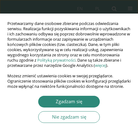
EN
PL
Przetwarzamy dane osobowe zbierane podczas odwiedzania
Wydawnictwo
serwisu. Realizacja funkcji pozyskiwania informacji o użytkownikach
i ich zachowaniu odbywa się poprzez dobrowolnie wprowadzone w
AWSGE
formularzach informacje oraz zapisywanie w urządzeniach
końcowych plików cookies (tzw. ciasteczka). Dane, w tym pliki
cookies, wykorzystywane są w celu realizacji usług, zapewnienia
Akademia Nauk Stosowanych
wygodnego korzystania ze strony oraz w celu monitorowania
WSGE
ruchu zgodnie z
Polityką prywatności
. Dane są także zbierane i
przetwarzane przez narzędzie Google Analytics (
więcej
).
im. Alcide De Gasperi
Możesz zmienić ustawienia cookies w swojej przeglądarce.
Ograniczenie stosowania plików cookies w konfiguracji przeglądarki
może wpłynąć na niektóre funkcjonalności dostępne na stronie.
Autor
Magdalena Szydłowska
Zgadzam się
Nie zgadzam się
ROZDZIAŁ KSIĄŻKI
Rola nauczyciela edukacji wczesnoszkolnej
w pokonywaniu trudności w czasie zdalnej