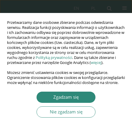
EN
PL
Przetwarzamy dane osobowe zbierane podczas odwiedzania
Wydawnictwo
serwisu. Realizacja funkcji pozyskiwania informacji o użytkownikach
i ich zachowaniu odbywa się poprzez dobrowolnie wprowadzone w
AWSGE
formularzach informacje oraz zapisywanie w urządzeniach
końcowych plików cookies (tzw. ciasteczka). Dane, w tym pliki
cookies, wykorzystywane są w celu realizacji usług, zapewnienia
Akademia Nauk Stosowanych
wygodnego korzystania ze strony oraz w celu monitorowania
WSGE
ruchu zgodnie z
Polityką prywatności
. Dane są także zbierane i
przetwarzane przez narzędzie Google Analytics (
więcej
).
im. Alcide De Gasperi
Możesz zmienić ustawienia cookies w swojej przeglądarce.
Ograniczenie stosowania plików cookies w konfiguracji przeglądarki
może wpłynąć na niektóre funkcjonalności dostępne na stronie.
Autor
Mirosław Tokarski
Zgadzam się
Nie zgadzam się
ROZDZIAŁ KSIĄŻKI
Istota źródeł prawa w aspekcie bezpieczeństwa
gospodarczo-obronnego