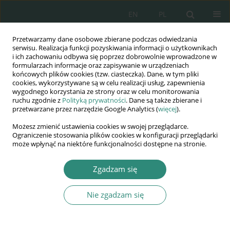
EN
PL
Przetwarzamy dane osobowe zbierane podczas odwiedzania
Wydawnictwo
serwisu. Realizacja funkcji pozyskiwania informacji o użytkownikach
i ich zachowaniu odbywa się poprzez dobrowolnie wprowadzone w
AWSGE
formularzach informacje oraz zapisywanie w urządzeniach
końcowych plików cookies (tzw. ciasteczka). Dane, w tym pliki
cookies, wykorzystywane są w celu realizacji usług, zapewnienia
Akademia Nauk Stosowanych
wygodnego korzystania ze strony oraz w celu monitorowania
WSGE
ruchu zgodnie z
Polityką prywatności
. Dane są także zbierane i
przetwarzane przez narzędzie Google Analytics (
więcej
).
im. Alcide De Gasperi
Możesz zmienić ustawienia cookies w swojej przeglądarce.
Ograniczenie stosowania plików cookies w konfiguracji przeglądarki
może wpłynąć na niektóre funkcjonalności dostępne na stronie.
Autor
Monika Tryboń
Zgadzam się
Nie zgadzam się
ROZDZIAŁ KSIĄŻKI
WPŁYW PRZEMIAN CYWILIZACYJNYCH NA
POJMOWANIE BEZPIECZEŃSTWA