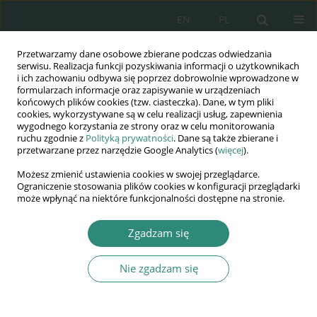
EN
PL
Przetwarzamy dane osobowe zbierane podczas odwiedzania
Wydawnictwo
serwisu. Realizacja funkcji pozyskiwania informacji o użytkownikach
i ich zachowaniu odbywa się poprzez dobrowolnie wprowadzone w
AWSGE
formularzach informacje oraz zapisywanie w urządzeniach
końcowych plików cookies (tzw. ciasteczka). Dane, w tym pliki
cookies, wykorzystywane są w celu realizacji usług, zapewnienia
Akademia Nauk Stosowanych
wygodnego korzystania ze strony oraz w celu monitorowania
WSGE
ruchu zgodnie z
Polityką prywatności
. Dane są także zbierane i
przetwarzane przez narzędzie Google Analytics (
więcej
).
im. Alcide De Gasperi
Możesz zmienić ustawienia cookies w swojej przeglądarce.
Ograniczenie stosowania plików cookies w konfiguracji przeglądarki
może wpłynąć na niektóre funkcjonalności dostępne na stronie.
Autor
Bernard Wiśniewski
Zgadzam się
Nie zgadzam się
ROZDZIAŁ KSIĄŻKI
Bezpieczeństwo publiczne w systemie
bezpieczeństwa narodowego Rzeczypospolitej