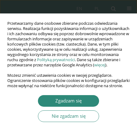
EN
PL
Przetwarzamy dane osobowe zbierane podczas odwiedzania
Wydawnictwo
serwisu. Realizacja funkcji pozyskiwania informacji o użytkownikach
i ich zachowaniu odbywa się poprzez dobrowolnie wprowadzone w
AWSGE
formularzach informacje oraz zapisywanie w urządzeniach
końcowych plików cookies (tzw. ciasteczka). Dane, w tym pliki
cookies, wykorzystywane są w celu realizacji usług, zapewnienia
Akademia Nauk Stosowanych
wygodnego korzystania ze strony oraz w celu monitorowania
WSGE
ruchu zgodnie z
Polityką prywatności
. Dane są także zbierane i
przetwarzane przez narzędzie Google Analytics (
więcej
).
im. Alcide De Gasperi
Możesz zmienić ustawienia cookies w swojej przeglądarce.
Ograniczenie stosowania plików cookies w konfiguracji przeglądarki
może wpłynąć na niektóre funkcjonalności dostępne na stronie.
Autor
Ufuk Yolcu
Zgadzam się
Nie zgadzam się
ROZDZIAŁ KSIĄŻKI
Public expenditure forecasting with fuzzy time
series