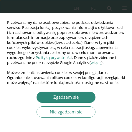
EN
PL
Przetwarzamy dane osobowe zbierane podczas odwiedzania
Wydawnictwo
serwisu. Realizacja funkcji pozyskiwania informacji o użytkownikach
i ich zachowaniu odbywa się poprzez dobrowolnie wprowadzone w
AWSGE
formularzach informacje oraz zapisywanie w urządzeniach
końcowych plików cookies (tzw. ciasteczka). Dane, w tym pliki
cookies, wykorzystywane są w celu realizacji usług, zapewnienia
Akademia Nauk Stosowanych
wygodnego korzystania ze strony oraz w celu monitorowania
WSGE
ruchu zgodnie z
Polityką prywatności
. Dane są także zbierane i
przetwarzane przez narzędzie Google Analytics (
więcej
).
im. Alcide De Gasperi
Możesz zmienić ustawienia cookies w swojej przeglądarce.
Ograniczenie stosowania plików cookies w konfiguracji przeglądarki
może wpłynąć na niektóre funkcjonalności dostępne na stronie.
Autor
Mariola Zajkowska-Magier
Zgadzam się
Nie zgadzam się
ROZDZIAŁ KSIĄŻKI
Wychowanie fizyczne w rzeczywistości
pandemicznej – doświadczenia i wyzwania