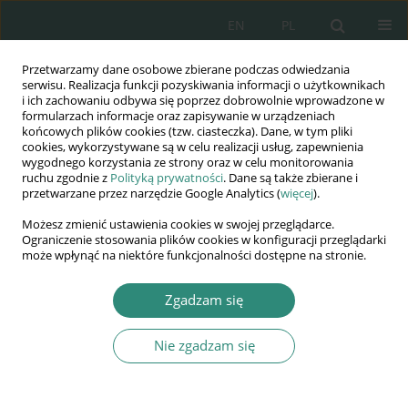
EN
PL
Przetwarzamy dane osobowe zbierane podczas odwiedzania
Wydawnictwo
serwisu. Realizacja funkcji pozyskiwania informacji o użytkownikach
i ich zachowaniu odbywa się poprzez dobrowolnie wprowadzone w
AWSGE
formularzach informacje oraz zapisywanie w urządzeniach
końcowych plików cookies (tzw. ciasteczka). Dane, w tym pliki
cookies, wykorzystywane są w celu realizacji usług, zapewnienia
Akademia Nauk Stosowanych
wygodnego korzystania ze strony oraz w celu monitorowania
WSGE
ruchu zgodnie z
Polityką prywatności
. Dane są także zbierane i
przetwarzane przez narzędzie Google Analytics (
więcej
).
im. Alcide De Gasperi
Możesz zmienić ustawienia cookies w swojej przeglądarce.
Ograniczenie stosowania plików cookies w konfiguracji przeglądarki
może wpłynąć na niektóre funkcjonalności dostępne na stronie.
Zmienne konteksty edukacji wczesnoszkolnej
Zgadzam się
ROZDZIAŁ KSIĄŻKI (19-37)
Nie zgadzam się
Prawo do nauki a obowiązek
szkolny