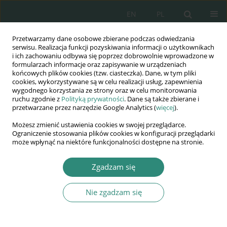
EN
PL
Przetwarzamy dane osobowe zbierane podczas odwiedzania
Wydawnictwo
serwisu. Realizacja funkcji pozyskiwania informacji o użytkownikach
i ich zachowaniu odbywa się poprzez dobrowolnie wprowadzone w
AWSGE
formularzach informacje oraz zapisywanie w urządzeniach
końcowych plików cookies (tzw. ciasteczka). Dane, w tym pliki
cookies, wykorzystywane są w celu realizacji usług, zapewnienia
Akademia Nauk Stosowanych
wygodnego korzystania ze strony oraz w celu monitorowania
WSGE
ruchu zgodnie z
Polityką prywatności
. Dane są także zbierane i
przetwarzane przez narzędzie Google Analytics (
więcej
).
im. Alcide De Gasperi
Możesz zmienić ustawienia cookies w swojej przeglądarce.
Ograniczenie stosowania plików cookies w konfiguracji przeglądarki
może wpłynąć na niektóre funkcjonalności dostępne na stronie.
Słowo kluczowe
działalność WSA
Zgadzam się
Nie zgadzam się
KSIĄŻKA
Kodeks Postępowania Administracyjnego w
pytaniach i odpowiedziach