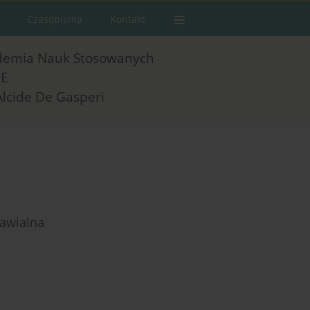
Czasopisma
Kontakt
demia Nauk Stosowanych
E
Alcide De Gasperi
nawialna