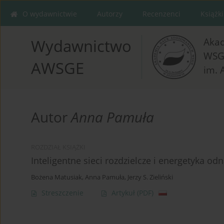
O wydawnictwie
Autorzy
Recenzenci
Książki
Aka
Wydawnictwo
WSG
AWSGE
im. 
Autor
Anna Pamuła
ROZDZIAŁ KSIĄŻKI
Inteligentne sieci rozdzielcze i energetyka od
Bożena Matusiak
,
Anna Pamuła
,
Jerzy S. Zieliński
Streszczenie
Artykuł
(PDF)