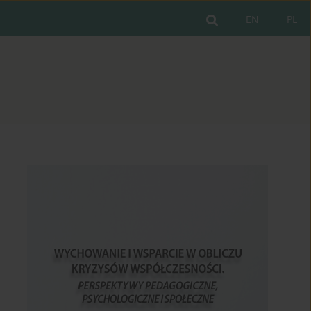
EN
PL