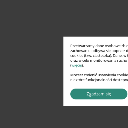
Przetwarzamy dane osobowe zbiera
zachowaniu odbywa się poprzez d
cookies (tzw. ciasteczka). Dane, w
oraz w celu monitorowania ruchu
(
więcej
).
Możesz zmienić ustawienia cookie
niektóre funkcjonalności dostępne
Zgadzam się