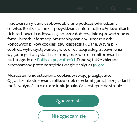
EN
PL
Przetwarzamy dane osobowe zbierane podczas odwiedzania
Wydawnictwo
serwisu. Realizacja funkcji pozyskiwania informacji o użytkownikach
i ich zachowaniu odbywa się poprzez dobrowolnie wprowadzone w
AWSGE
formularzach informacje oraz zapisywanie w urządzeniach
końcowych plików cookies (tzw. ciasteczka). Dane, w tym pliki
cookies, wykorzystywane są w celu realizacji usług, zapewnienia
Akademia Nauk Stosowanych
wygodnego korzystania ze strony oraz w celu monitorowania
WSGE
ruchu zgodnie z
Polityką prywatności
. Dane są także zbierane i
przetwarzane przez narzędzie Google Analytics (
więcej
).
im. Alcide De Gasperi
Możesz zmienić ustawienia cookies w swojej przeglądarce.
Ograniczenie stosowania plików cookies w konfiguracji przeglądarki
może wpłynąć na niektóre funkcjonalności dostępne na stronie.
Autor
Bożena Matusiak
Zgadzam się
Nie zgadzam się
ROZDZIAŁ KSIĄŻKI
Inteligentne sieci rozdzielcze i energetyka
odnawialna