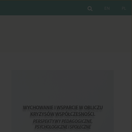
EN
PL