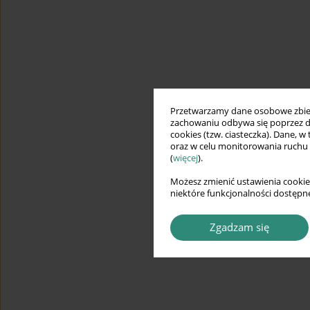
Przetwarzamy dane osobowe zbiera
zachowaniu odbywa się poprzez d
cookies (tzw. ciasteczka). Dane, w
oraz w celu monitorowania ruchu
(
więcej
).
Możesz zmienić ustawienia cookie
niektóre funkcjonalności dostępne
Zgadzam się