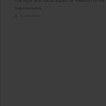
The legal and social aspect of freedom of the
Małgorzata Babula
Streszczenie