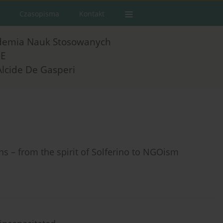
Czasopisma
Kontakt
demia Nauk Stosowanych
E
Alcide De Gasperi
 – from the spirit of Solferino to NGOism