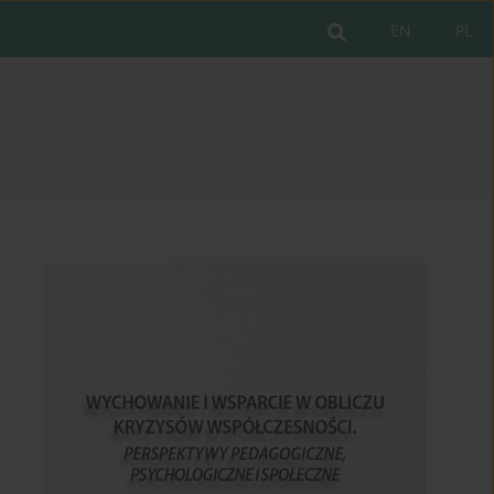
EN
PL