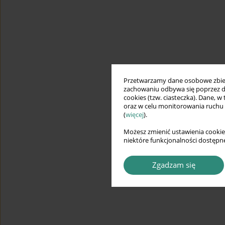
Przetwarzamy dane osobowe zbiera
zachowaniu odbywa się poprzez d
cookies (tzw. ciasteczka). Dane, w
oraz w celu monitorowania ruchu
(
więcej
).
Możesz zmienić ustawienia cookie
niektóre funkcjonalności dostępne
Zgadzam się