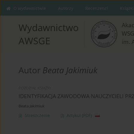
O wydawnictwie
Autorzy
Recenzenci
Książki
Aka
Wydawnictwo
WSG
AWSGE
im. 
Autor
Beata Jakimiuk
ROZDZIAŁ KSIĄŻKI
IDENTYFIKACJA ZAWODOWA NAUCZYCIELI P
Beata Jakimiuk
Streszczenie
Artykuł
(PDF)