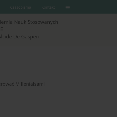
Czasopisma
Kontakt
demia Nauk Stosowanych
E
Alcide De Gasperi
erować Millenialsami