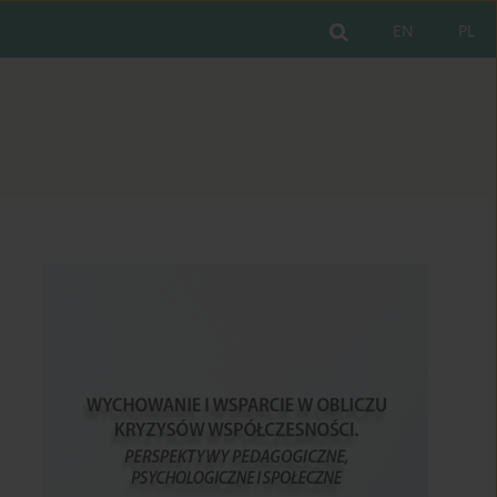
EN
PL