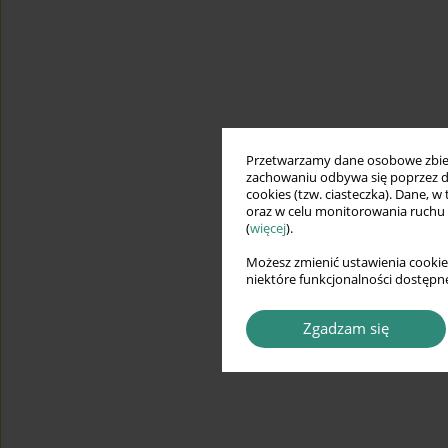
Przetwarzamy dane osobowe zbiera
zachowaniu odbywa się poprzez d
cookies (tzw. ciasteczka). Dane, w
oraz w celu monitorowania ruchu
(
więcej
).
Możesz zmienić ustawienia cookie
niektóre funkcjonalności dostępne
Zgadzam się