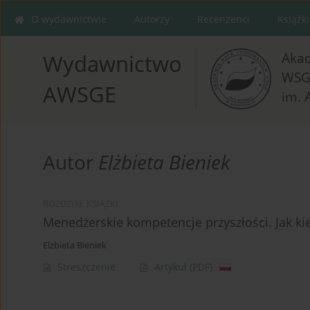
O wydawnictwie
Autorzy
Recenzenci
Książki
Aka
Wydawnictwo
WSG
AWSGE
im. 
Autor
Elżbieta Bieniek
ROZDZIAŁ KSIĄŻKI
Menedżerskie kompetencje przyszłości. Jak ki
Elżbieta Bieniek
Streszczenie
Artykuł
(PDF)