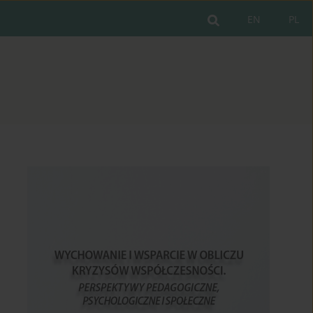
EN
PL