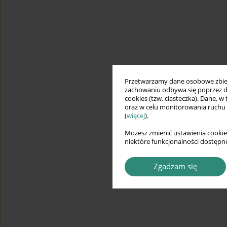
Przetwarzamy dane osobowe zbiera
zachowaniu odbywa się poprzez d
cookies (tzw. ciasteczka). Dane, w
oraz w celu monitorowania ruchu
(
więcej
).
Możesz zmienić ustawienia cookie
niektóre funkcjonalności dostępne
Zgadzam się