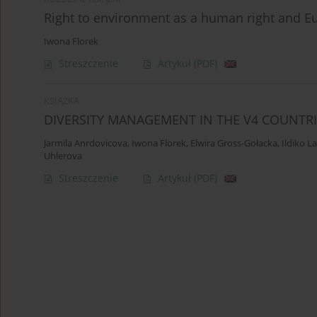
Right to environment as a human right and E
Iwona Florek
Streszczenie
Artykuł
(PDF)
KSIĄŻKA
DIVERSITY MANAGEMENT IN THE V4 COUNTR
Jarmila Anrdovicova
,
Iwona Florek
,
Elwira Gross-Gołacka
,
Ildiko La
Uhlerova
Streszczenie
Artykuł
(PDF)