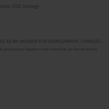
urope 2020 Strategy
IES AS AN ANSWER FOR DEMOGRAPHIC CHANGES
ki
,
Jana Marková
,
Magdalena Sitek
,
Paweł Sitek
,
Jan Slavíček
,
Monika