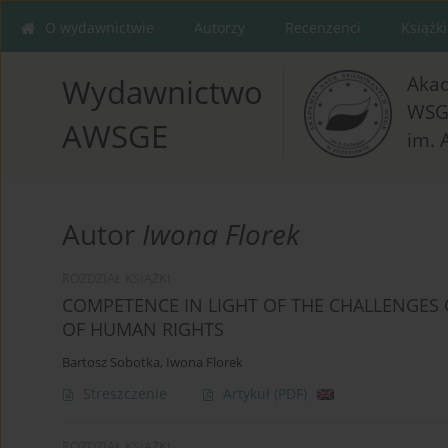
O wydawnictwie
Autorzy
Recenzenci
Książki
Aka
Wydawnictwo
WSG
AWSGE
im. 
Autor
Iwona Florek
ROZDZIAŁ KSIĄŻKI
COMPETENCE IN LIGHT OF THE CHALLENGES 
OF HUMAN RIGHTS
Bartosz Sobotka
,
Iwona Florek
Streszczenie
Artykuł
(PDF)
ROZDZIAŁ KSIĄŻKI