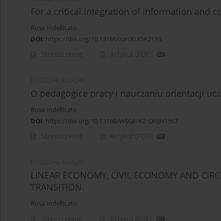
For a critical integration of information and
Rosa Indellicato
DOI
:
https://doi.org/10.13166/zar/XUOA2155
Streszczenie
Artykuł
(PDF)
ROZDZIAŁ KSIĄŻKI
O pedagogice pracy i nauczaniu orientacji ucz
Rosa Indellicato
DOI
:
https://doi.org/10.13166/WSGE/KZ/DHJH1567
Streszczenie
Artykuł
(PDF)
ROZDZIAŁ KSIĄŻKI
LINEAR ECONOMY, CIVIL ECONOMY AND CIRC
TRANSITION
Rosa Indellicato
Streszczenie
Artykuł
(PDF)