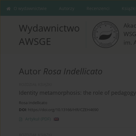
O wydawnictwie
Autorzy
Recenzenci
Książki
Aka
Wydawnictwo
WSG
AWSGE
im. 
Autor
Rosa Indellicato
ROZDZIAŁ KSIĄŻKI
Identity metamorphosis: the role of pedagogy
Rosa Indellicato
DOI
:
https://doi.org/10.13166/HR/CZEH4690
Artykuł
(PDF)
ROZDZIAŁ KSIĄŻKI