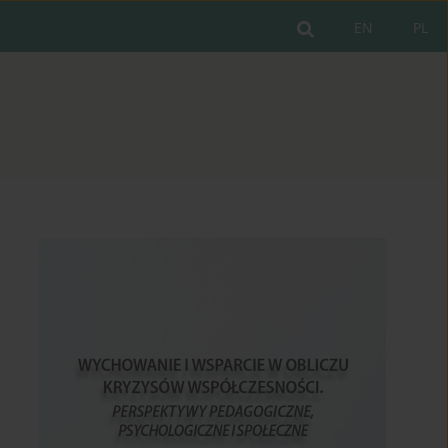
EN
PL