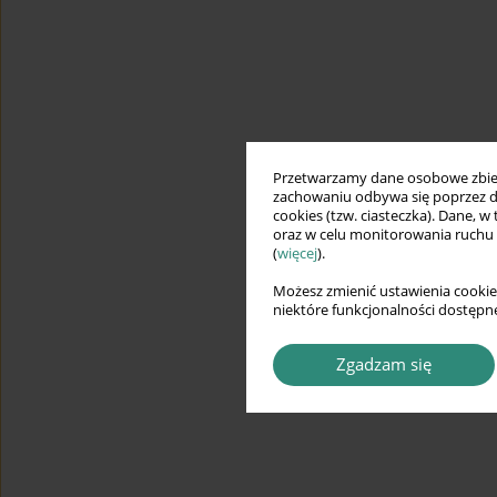
Przetwarzamy dane osobowe zbiera
zachowaniu odbywa się poprzez d
cookies (tzw. ciasteczka). Dane, w
oraz w celu monitorowania ruchu
(
więcej
).
Możesz zmienić ustawienia cookie
niektóre funkcjonalności dostępne
Zgadzam się