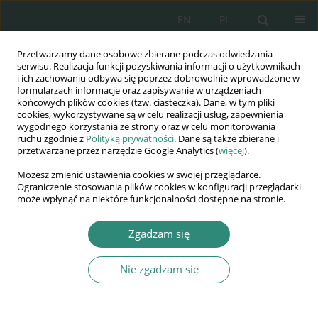
EN
PL
Przetwarzamy dane osobowe zbierane podczas odwiedzania
Wydawnictwo
serwisu. Realizacja funkcji pozyskiwania informacji o użytkownikach
i ich zachowaniu odbywa się poprzez dobrowolnie wprowadzone w
AWSGE
formularzach informacje oraz zapisywanie w urządzeniach
końcowych plików cookies (tzw. ciasteczka). Dane, w tym pliki
cookies, wykorzystywane są w celu realizacji usług, zapewnienia
Akademia Nauk Stosowanych
wygodnego korzystania ze strony oraz w celu monitorowania
WSGE
ruchu zgodnie z
Polityką prywatności
. Dane są także zbierane i
przetwarzane przez narzędzie Google Analytics (
więcej
).
im. Alcide De Gasperi
Możesz zmienić ustawienia cookies w swojej przeglądarce.
Ograniczenie stosowania plików cookies w konfiguracji przeglądarki
może wpłynąć na niektóre funkcjonalności dostępne na stronie.
Autor
Katarzyna Bomba
Zgadzam się
ROZDZIAŁ KSIĄŻKI
Nie zgadzam się
Prawna klasyfikacja stosunku pracy platformowej
z perspektywy społecznych praw człowieka
Katarzyna Bomba