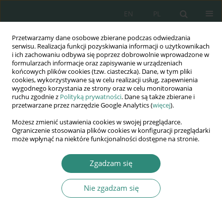
EN
PL
Przetwarzamy dane osobowe zbierane podczas odwiedzania
Wydawnictwo
serwisu. Realizacja funkcji pozyskiwania informacji o użytkownikach
i ich zachowaniu odbywa się poprzez dobrowolnie wprowadzone w
AWSGE
formularzach informacje oraz zapisywanie w urządzeniach
końcowych plików cookies (tzw. ciasteczka). Dane, w tym pliki
cookies, wykorzystywane są w celu realizacji usług, zapewnienia
Akademia Nauk Stosowanych
wygodnego korzystania ze strony oraz w celu monitorowania
WSGE
ruchu zgodnie z
Polityką prywatności
. Dane są także zbierane i
przetwarzane przez narzędzie Google Analytics (
więcej
).
im. Alcide De Gasperi
Możesz zmienić ustawienia cookies w swojej przeglądarce.
Ograniczenie stosowania plików cookies w konfiguracji przeglądarki
może wpłynąć na niektóre funkcjonalności dostępne na stronie.
Autor
Marek Lisicki
Zgadzam się
Nie zgadzam się
ROZDZIAŁ KSIĄŻKI
Rola samorządu w zarządzaniu bezpieczeństwem
obywateli