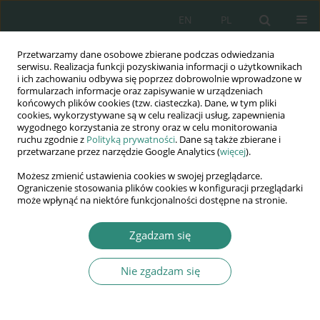
EN
PL
Przetwarzamy dane osobowe zbierane podczas odwiedzania
Wydawnictwo
serwisu. Realizacja funkcji pozyskiwania informacji o użytkownikach
i ich zachowaniu odbywa się poprzez dobrowolnie wprowadzone w
AWSGE
formularzach informacje oraz zapisywanie w urządzeniach
końcowych plików cookies (tzw. ciasteczka). Dane, w tym pliki
cookies, wykorzystywane są w celu realizacji usług, zapewnienia
Akademia Nauk Stosowanych
wygodnego korzystania ze strony oraz w celu monitorowania
WSGE
ruchu zgodnie z
Polityką prywatności
. Dane są także zbierane i
przetwarzane przez narzędzie Google Analytics (
więcej
).
im. Alcide De Gasperi
Możesz zmienić ustawienia cookies w swojej przeglądarce.
Ograniczenie stosowania plików cookies w konfiguracji przeglądarki
może wpłynąć na niektóre funkcjonalności dostępne na stronie.
Autor
Dorota Mocarska
Zgadzam się
ROZDZIAŁ KSIĄŻKI
Nie zgadzam się
Staranność organów ścigania a struktura zarzutu
w sprawach o nadużycia władzy przez
funkcjonariuszy Policji