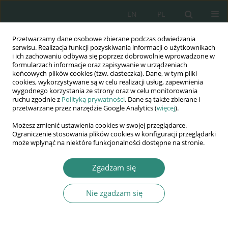
EN
PL
Przetwarzamy dane osobowe zbierane podczas odwiedzania
Wydawnictwo
serwisu. Realizacja funkcji pozyskiwania informacji o użytkownikach
i ich zachowaniu odbywa się poprzez dobrowolnie wprowadzone w
AWSGE
formularzach informacje oraz zapisywanie w urządzeniach
końcowych plików cookies (tzw. ciasteczka). Dane, w tym pliki
cookies, wykorzystywane są w celu realizacji usług, zapewnienia
Akademia Nauk Stosowanych
wygodnego korzystania ze strony oraz w celu monitorowania
WSGE
ruchu zgodnie z
Polityką prywatności
. Dane są także zbierane i
przetwarzane przez narzędzie Google Analytics (
więcej
).
im. Alcide De Gasperi
Możesz zmienić ustawienia cookies w swojej przeglądarce.
Ograniczenie stosowania plików cookies w konfiguracji przeglądarki
może wpłynąć na niektóre funkcjonalności dostępne na stronie.
Autor
Dariusz Sarzała
Zgadzam się
ROZDZIAŁ KSIĄŻKI
Nie zgadzam się
Edukacja w dobie rozwoju technologii cyfrowych
i społeczeństwa informacyjnego
Dariusz Sarzała