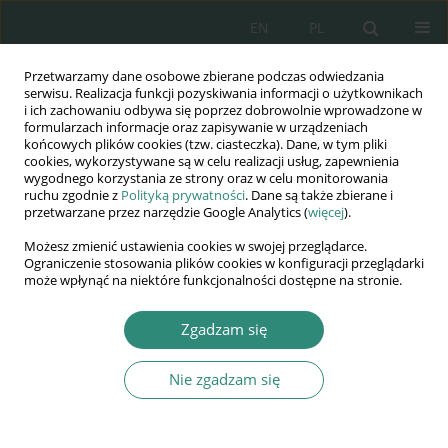
EN
PL
Przetwarzamy dane osobowe zbierane podczas odwiedzania
Wydawnictwo
serwisu. Realizacja funkcji pozyskiwania informacji o użytkownikach
i ich zachowaniu odbywa się poprzez dobrowolnie wprowadzone w
AWSGE
formularzach informacje oraz zapisywanie w urządzeniach
końcowych plików cookies (tzw. ciasteczka). Dane, w tym pliki
cookies, wykorzystywane są w celu realizacji usług, zapewnienia
Akademia Nauk Stosowanych
wygodnego korzystania ze strony oraz w celu monitorowania
WSGE
ruchu zgodnie z
Polityką prywatności
. Dane są także zbierane i
przetwarzane przez narzędzie Google Analytics (
więcej
).
im. Alcide De Gasperi
Możesz zmienić ustawienia cookies w swojej przeglądarce.
Ograniczenie stosowania plików cookies w konfiguracji przeglądarki
może wpłynąć na niektóre funkcjonalności dostępne na stronie.
Autor
Janusz Bielski
Zgadzam się
Nie zgadzam się
ROZDZIAŁ KSIĄŻKI
KSZTAŁCENIE I WYCHOWANIE W PERSONALIZMIE
Janusz Bielski