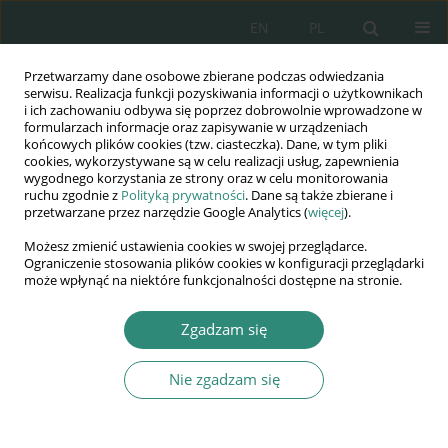
EN
PL
Przetwarzamy dane osobowe zbierane podczas odwiedzania
Wydawnictwo
serwisu. Realizacja funkcji pozyskiwania informacji o użytkownikach
i ich zachowaniu odbywa się poprzez dobrowolnie wprowadzone w
AWSGE
formularzach informacje oraz zapisywanie w urządzeniach
końcowych plików cookies (tzw. ciasteczka). Dane, w tym pliki
cookies, wykorzystywane są w celu realizacji usług, zapewnienia
Akademia Nauk Stosowanych
wygodnego korzystania ze strony oraz w celu monitorowania
WSGE
ruchu zgodnie z
Polityką prywatności
. Dane są także zbierane i
przetwarzane przez narzędzie Google Analytics (
więcej
).
im. Alcide De Gasperi
Możesz zmienić ustawienia cookies w swojej przeglądarce.
Ograniczenie stosowania plików cookies w konfiguracji przeglądarki
może wpłynąć na niektóre funkcjonalności dostępne na stronie.
Autor
Grzegorz Chmaj
Zgadzam się
Nie zgadzam się
ROZDZIAŁ KSIĄŻKI
Sieciocentryczny system monitorowania i
nadzoru obszarów wybranego województwa