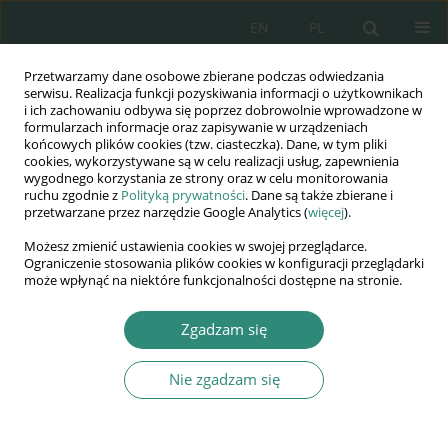
EN
PL
Przetwarzamy dane osobowe zbierane podczas odwiedzania
Wydawnictwo
serwisu. Realizacja funkcji pozyskiwania informacji o użytkownikach
i ich zachowaniu odbywa się poprzez dobrowolnie wprowadzone w
AWSGE
formularzach informacje oraz zapisywanie w urządzeniach
końcowych plików cookies (tzw. ciasteczka). Dane, w tym pliki
cookies, wykorzystywane są w celu realizacji usług, zapewnienia
Akademia Nauk Stosowanych
wygodnego korzystania ze strony oraz w celu monitorowania
WSGE
ruchu zgodnie z
Polityką prywatności
. Dane są także zbierane i
przetwarzane przez narzędzie Google Analytics (
więcej
).
im. Alcide De Gasperi
Możesz zmienić ustawienia cookies w swojej przeglądarce.
Ograniczenie stosowania plików cookies w konfiguracji przeglądarki
może wpłynąć na niektóre funkcjonalności dostępne na stronie.
Autor
Anna Chmielewska
Zgadzam się
Nie zgadzam się
ROZDZIAŁ KSIĄŻKI
Znaczenie i rola środowiska rodzinnego w
procesie stawania się przestępcą